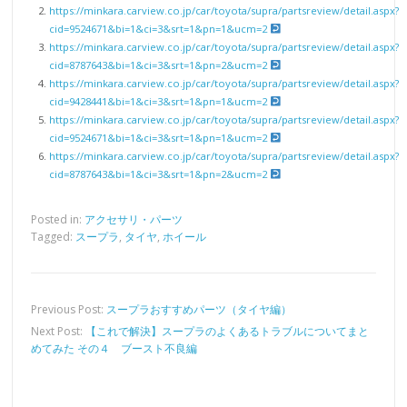
https://minkara.carview.co.jp/car/toyota/supra/partsreview/detail.aspx?
cid=9524671&bi=1&ci=3&srt=1&pn=1&ucm=2
https://minkara.carview.co.jp/car/toyota/supra/partsreview/detail.aspx?
cid=8787643&bi=1&ci=3&srt=1&pn=2&ucm=2
https://minkara.carview.co.jp/car/toyota/supra/partsreview/detail.aspx?
cid=9428441&bi=1&ci=3&srt=1&pn=1&ucm=2
https://minkara.carview.co.jp/car/toyota/supra/partsreview/detail.aspx?
cid=9524671&bi=1&ci=3&srt=1&pn=1&ucm=2
https://minkara.carview.co.jp/car/toyota/supra/partsreview/detail.aspx?
cid=8787643&bi=1&ci=3&srt=1&pn=2&ucm=2
Posted in:
アクセサリ・パーツ
Tagged:
スープラ
,
タイヤ
,
ホイール
Previous Post:
スープラおすすめパーツ（タイヤ編）
Next Post:
【これで解決】スープラのよくあるトラブルについてまと
めてみた その４ ブースト不良編