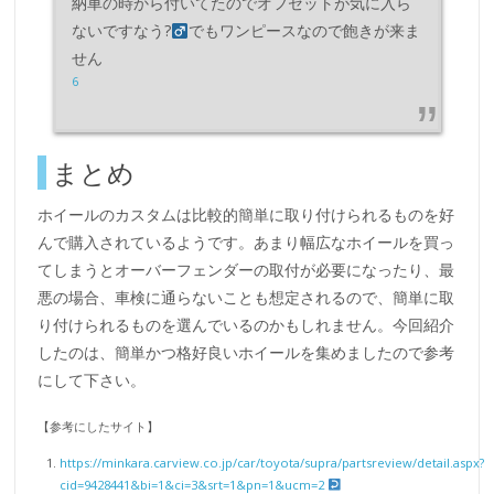
納車の時から付いてたのでオフセットが気に入ら
ないですなう?‍
でもワンピースなので飽きが来ま
せん
6
まとめ
ホイールのカスタムは比較的簡単に取り付けられるものを好
んで購入されているようです。あまり幅広なホイールを買っ
てしまうとオーバーフェンダーの取付が必要になったり、最
悪の場合、車検に通らないことも想定されるので、簡単に取
り付けられるものを選んでいるのかもしれません。今回紹介
したのは、簡単かつ格好良いホイールを集めましたので参考
にして下さい。
【参考にしたサイト】
https://minkara.carview.co.jp/car/toyota/supra/partsreview/detail.aspx?
cid=9428441&bi=1&ci=3&srt=1&pn=1&ucm=2