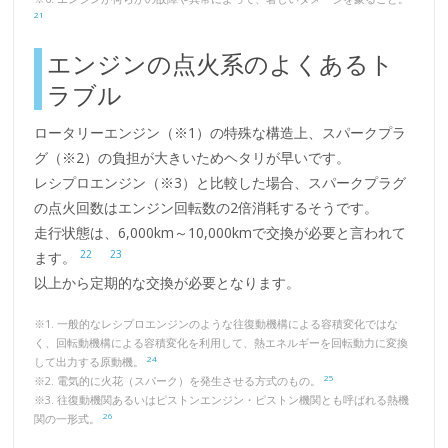
21
エンジンの点火系のよくあるト
ラブル
ロータリーエンジン（※1）の特殊な構造上、スパークプラ
グ（※2）の負担が大きいためヘタリが早いです。
レシプロエンジン（※3）と比較した場合、スパークプラグ
の点火回数はエンジン回転数の2倍消耗するそうです。
走行状態は、6,000km～10,000kmで交換が必要と言われて
22
23
ます。
以上から定期的な交換が必要となります。
※1. 一般的なレシプロエンジンのような往復動機構による容積変化ではな
く、回転動機構による容積変化を利用して、熱エネルギーを回転動力に変換
24
して出力する原動機。
25
※2. 電気的に火花（スパーク）を発生させる方式のもの。
※3. 往復動機関あるいはピストンエンジン・ピストン機関とも呼ばれる熱機
26
関の一形式。