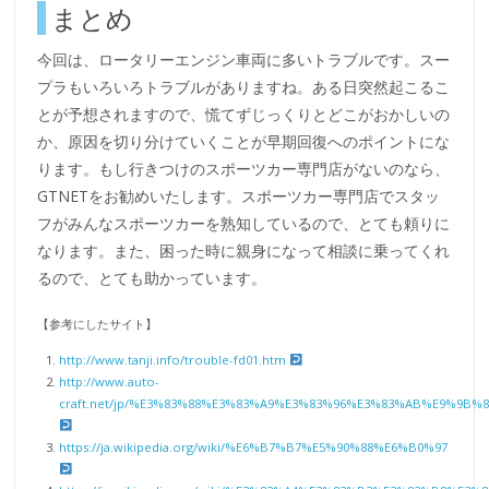
まとめ
今回は、ロータリーエンジン車両に多いトラブルです。スー
プラもいろいろトラブルがありますね。ある日突然起こるこ
とが予想されますので、慌てずじっくりとどこがおかしいの
か、原因を切り分けていくことが早期回復へのポイントにな
ります。もし行きつけのスポーツカー専門店がないのなら、
GTNETをお勧めいたします。スポーツカー専門店でスタッ
フがみんなスポーツカーを熟知しているので、とても頼りに
なります。また、困った時に親身になって相談に乗ってくれ
るので、とても助かっています。
【参考にしたサイト】
http://www.tanji.info/trouble-fd01.htm
http://www.auto-
craft.net/jp/%E3%83%88%E3%83%A9%E3%83%96%E3%83%AB%E9%9
https://ja.wikipedia.org/wiki/%E6%B7%B7%E5%90%88%E6%B0%97