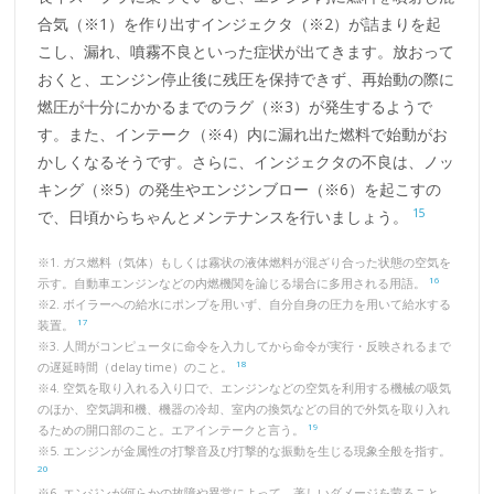
合気（※1）を作り出すインジェクタ（※2）が詰まりを起
こし、漏れ、噴霧不良といった症状が出てきます。放おって
おくと、エンジン停止後に残圧を保持できず、再始動の際に
燃圧が十分にかかるまでのラグ（※3）が発生するようで
す。また、インテーク（※4）内に漏れ出た燃料で始動がお
かしくなるそうです。さらに、インジェクタの不良は、ノッ
キング（※5）の発生やエンジンブロー（※6）を起こすの
15
で、日頃からちゃんとメンテナンスを行いましょう。
※1. ガス燃料（気体）もしくは霧状の液体燃料が混ざり合った状態の空気を
16
示す。自動車エンジンなどの内燃機関を論じる場合に多用される用語。
※2. ボイラーへの給水にポンプを用いず、自分自身の圧力を用いて給水する
17
装置。
※3. 人間がコンピュータに命令を入力してから命令が実行・反映されるまで
18
の遅延時間（delay time）のこと。
※4. 空気を取り入れる入り口で、エンジンなどの空気を利用する機械の吸気
のほか、空気調和機、機器の冷却、室内の換気などの目的で外気を取り入れ
19
るための開口部のこと。エアインテークと言う。
※5. エンジンが金属性の打撃音及び打撃的な振動を生じる現象全般を指す。
20
※6. エンジンが何らかの故障や異常によって、著しいダメージを蒙ること。