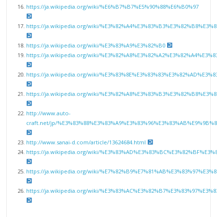
https://ja.wikipedia.org/wiki/%E6%B7%B7%E5%90%88%E6%B0%97
https://ja.wikipedia.org/wiki/%E3%82%A4%E3%83%B3%E3%82%B8%E
https://ja.wikipedia.org/wiki/%E3%83%A9%E3%82%B0
https://ja.wikipedia.org/wiki/%E3%82%A8%E3%82%A2%E3%82%A4%
https://ja.wikipedia.org/wiki/%E3%83%8E%E3%83%83%E3%82%AD%E3
https://ja.wikipedia.org/wiki/%E3%82%A8%E3%83%B3%E3%82%B8%
http://www.auto-
craft.net/jp/%E3%83%88%E3%83%A9%E3%83%96%E3%83%AB%E9%9
http://www.sanai-d.com/article/13624684.html
https://ja.wikipedia.org/wiki/%E3%83%AD%E3%83%BC%E3%82%BF
https://ja.wikipedia.org/wiki/%E7%82%B9%E7%81%AB%E3%83%97%E3
https://ja.wikipedia.org/wiki/%E3%83%AC%E3%82%B7%E3%83%97