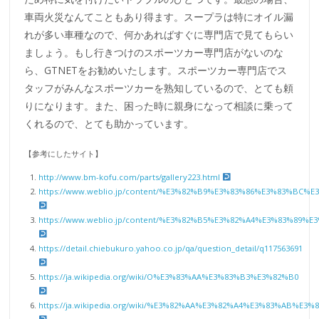
車両火災なんてこともあり得ます。スープラは特にオイル漏
れが多い車種なので、何かあればすぐに専門店で見てもらい
ましょう。もし行きつけのスポーツカー専門店がないのな
ら、GTNETをお勧めいたします。スポーツカー専門店でス
タッフがみんなスポーツカーを熟知しているので、とても頼
りになります。また、困った時に親身になって相談に乗って
くれるので、とても助かっています。
【参考にしたサイト】
http://www.bm-kofu.com/parts/gallery223.html
https://www.weblio.jp/content/%E3%82%B9%E3%83%86%E3%83%
https://www.weblio.jp/content/%E3%82%B5%E3%82%A4%E3%83%8
https://detail.chiebukuro.yahoo.co.jp/qa/question_detail/q117563691
https://ja.wikipedia.org/wiki/O%E3%83%AA%E3%83%B3%E3%82%B0
https://ja.wikipedia.org/wiki/%E3%82%AA%E3%82%A4%E3%83%AB%