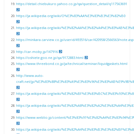
https://detail.chiebukuro.yahoo.co.jp/qa/question_detail/q117563691
https://ja.wikipedia.org/wiki/O%E3%83%AA%E3%83%B3%E3%82%B0
https://ja.wikipedia.org/wiki/%E3%82%AA%E3%82%A4%E3%83%AB%
https://minkara.carview.co.jp/userid/493516/car/420958/2566563/note.asp
http://car-moby.jp/147916
https://oshiete.goo.ne.jp/qa/9172883.html
https://www.threebond.co.jp/ja/technical/seminar/liquidgaskets.html
http://www.auto-
craft.net/jp/%E3%83%88%E3%83%A9%E3%83%96%E3%83%AB%E9%9
https://ja.wikipedia.org/wiki/%E3%82%BF%E3%83%BC%E3%83%93%E3%
https://ja.wikipedia.org/wiki/%E3%82%A8%E3%82%A2%E3%82%A4%
https://www.weblio.jp/content/%E3%83%91%E3%82%A4%E3%83%94%
https://ja.wikipedia.org/wiki/%E3%82%A4%E3%83%B3%E3%82%BF