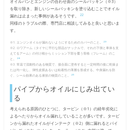
オイルパンとエンジンの合わせ面のシールパッキン（※3）
を取り除き、新しいシールパッキンを塗り込むことでオイル
22
漏れは止まった事例があるそうです。
同様のトラブルの際、専門店に相談してみると良いと思いま
す。
23
※1. エンジンオイルが漏れないようにするためのカバーのこと。
※2. ロワアーム（タイヤに平行な部品がナックルで、それの下側と車体を支
えてるアーム）の付け根からミッション下部を覆う骨格（フレーム）のこ
24
と。
※3. 常温で流動性のある物質で、接合面に塗布すると一定時間の後に乾燥ま
たは均一化し、弾性皮膜あるいは粘着性の薄層を形成する。中身漏れを防
25
ぐ、シール効果のある液状の物質のこと。
パイプからオイルにじみ出てい
る
考えられる原因のひとつに、タービン（※1）の経年劣化に
よるへたりからオイル漏れしていることが多いです。タービ
ンから漏れたオイルがインテーク（※2）側に漏れるとパイ