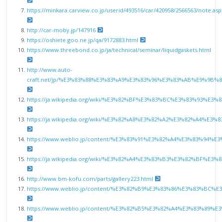
https://minkara.carview.co.jp/userid/493516/car/420958/2566563/note.asp
http://car-moby.jp/147916
https://oshiete.goo.ne.jp/qa/9172883.html
https://www.threebond.co.jp/ja/technical/seminar/liquidgaskets.html
http://www.auto-
craft.net/jp/%E3%83%88%E3%83%A9%E3%83%96%E3%83%AB%E9%9
https://ja.wikipedia.org/wiki/%E3%82%BF%E3%83%BC%E3%83%93%E3%
https://ja.wikipedia.org/wiki/%E3%82%A8%E3%82%A2%E3%82%A4%
https://www.weblio.jp/content/%E3%83%91%E3%82%A4%E3%83%94%
https://ja.wikipedia.org/wiki/%E3%82%A4%E3%83%B3%E3%82%BF
http://www.bm-kofu.com/parts/gallery223.html
https://www.weblio.jp/content/%E3%82%B9%E3%83%86%E3%83%
https://www.weblio.jp/content/%E3%82%B5%E3%82%A4%E3%83%8