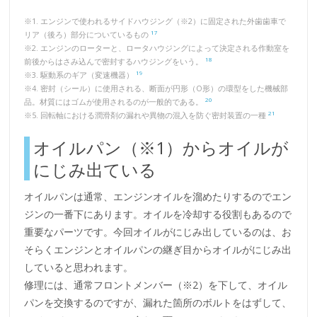
※1. エンジンで使われるサイドハウジング（※2）に固定された外歯歯車で
17
リア（後ろ）部分についているもの
※2. エンジンのローターと、ロータハウジングによって決定される作動室を
18
前後からはさみ込んで密封するハウジングをいう。
19
※3. 駆動系のギア（変速機器）
※4. 密封（シール）に使用される、断面が円形（O形）の環型をした機械部
20
品。材質にはゴムが使用されるのが一般的である。
21
※5. 回転軸における潤滑剤の漏れや異物の混入を防ぐ密封装置の一種
オイルパン（※1）からオイルが
にじみ出ている
オイルパンは通常、エンジンオイルを溜めたりするのでエン
ジンの一番下にあります。オイルを冷却する役割もあるので
重要なパーツです。今回オイルがにじみ出しているのは、お
そらくエンジンとオイルパンの継ぎ目からオイルがにじみ出
していると思われます。
修理には、通常フロントメンバー（※2）を下して、オイル
パンを交換するのですが、漏れた箇所のボルトをはずして、