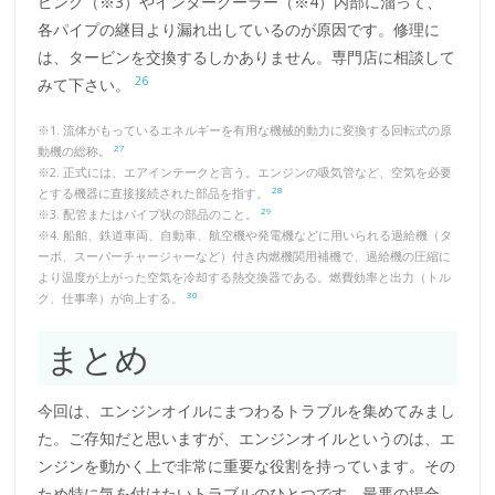
ピング（※3）やインタークーラー（※4）内部に溜って、
各パイプの継目より漏れ出しているのが原因です。修理に
は、タービンを交換するしかありません。専門店に相談して
26
みて下さい。
※1. 流体がもっているエネルギーを有用な機械的動力に変換する回転式の原
27
動機の総称。
※2. 正式には、エアインテークと言う。エンジンの吸気管など、空気を必要
28
とする機器に直接接続された部品を指す。
29
※3. 配管またはパイプ状の部品のこと。
※4. 船舶、鉄道車両、自動車、航空機や発電機などに用いられる過給機（タ
ーボ、スーパーチャージャーなど）付き内燃機関用補機で、過給機の圧縮に
より温度が上がった空気を冷却する熱交換器である。燃費効率と出力（トル
30
ク、仕事率）が向上する。
まとめ
今回は、エンジンオイルにまつわるトラブルを集めてみまし
た。ご存知だと思いますが、エンジンオイルというのは、エ
ンジンを動かく上で非常に重要な役割を持っています。その
ため特に気を付けたいトラブルのひとつです。最悪の場合、