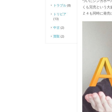
ついにシンガポー
トラブル
(8)
くも完売という大
Ｚ４も同時に発売
トリビア
(13)
中古
(2)
買取
(2)