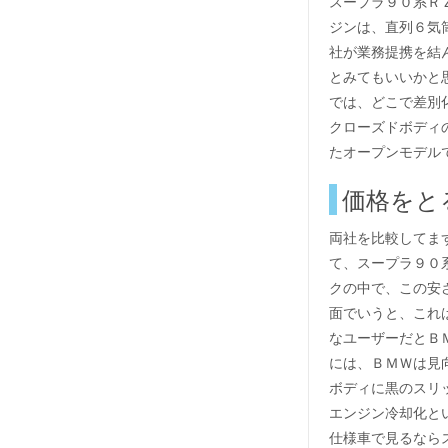
スープラ９０系Ｒ
ジンは、直列６気
社が業務提携を結
とみてもいいかと
では、どこで差別
クローズドボディ
たオープンモデル
価格をと
両社を比較してま
て、スープラ９０
クの中で、この安
面でいうと、これ
なユーザーだとＢ
には、ＢＭＷは見
ボディに黒のスリ
エンジン冷却化と
仕様車で見るなら