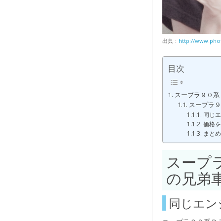
出典：
http://www.pho
目次
スープラ９０系
スープラ９
同じエ
価格を
まとめ
スープ
の兄弟
同じエン