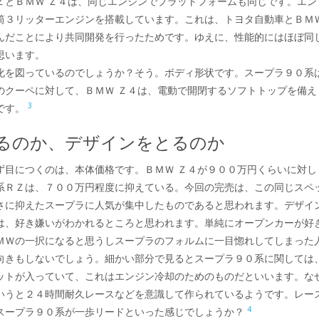
ＺとＢＭＷ Ｚ４は、同じエンジンでプラットフォームも同じです。エン
筒３リッターエンジンを搭載しています。これは、トヨタ自動車とＢＭ
んだことにより共同開発を行ったためです。ゆえに、性能的にはほぼ同
思います。
化を図っているのでしょうか？そう。ボディ形状です。スープラ９０系
のクーペに対して、ＢＭＷ Ｚ４は、電動で開閉するソフトトップを備え
3
です。
るのか、デザインをとるのか
ず目につくのは、本体価格です。ＢＭＷ Ｚ４が９００万円くらいに対し
系ＲＺは、７００万円程度に抑えている。今回の完売は、この同じスペ
さに抑えたスープラに人気が集中したものであると思われます。デザイ
は、好き嫌いがわかれるところと思われます。単純にオープンカーが好
ＭＷの一択になると思うしスープラのフォルムに一目惚れしてしまった
向きもしないでしょう。細かい部分で見るとスープラ９０系に関しては
ットが入っていて、これはエンジン冷却のためのものだといいます。な
いうと２４時間耐久レースなどを意識して作られているようです。レー
4
スープラ９０系が一歩リードといった感じでしょうか？