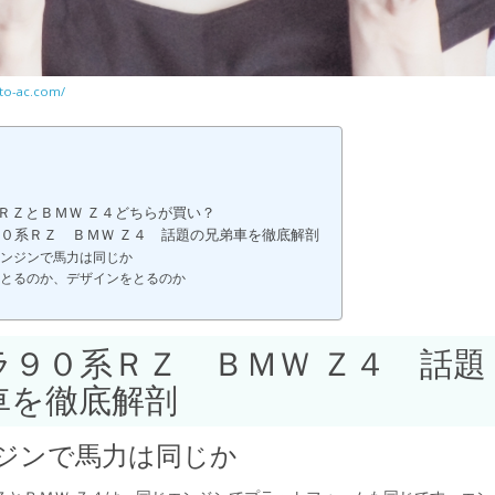
to-ac.com/
ＲＺとＢＭＷ Ｚ４どちらが買い？
０系ＲＺ ＢＭＷ Ｚ４ 話題の兄弟車を徹底解剖
ンジンで馬力は同じか
とるのか、デザインをとるのか
ラ９０系ＲＺ ＢＭＷ Ｚ４ 話題
車を徹底解剖
ジンで馬力は同じか