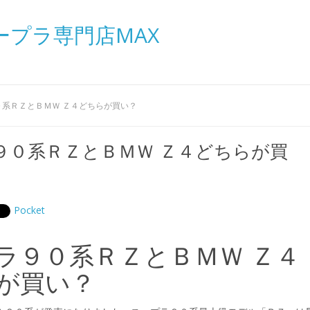
ープラ専門店MAX
０系ＲＺとＢＭＷ Ｚ４どちらが買い？
９０系ＲＺとＢＭＷ Ｚ４どちらが買
Pocket
ラ９０系ＲＺとＢＭＷ Ｚ４
が買い？