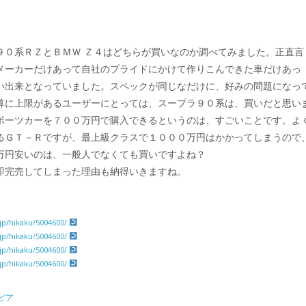
９０系ＲＺとＢＭＷ Ｚ４はどちらが買いなのか調べてみました。正直言
メーカーだけあって自社のプライドにかけて作りこんできた車だけあっ
い出来となっていました。スペックが同じなだけに、好みの問題になっ
算に上限があるユーザーにとっては、スープラ９０系は、買いだと思い
ポーツカーを７００万円で購入できるというのは、すごいことです。よ
るＧＴ－Ｒですが、最上級クラスで１０００万円はかかってしまうので
万円安いのは、一般人でなくても買いですよね？
即完売してしまった理由も納得いきますね。
jp/hikaku/5004600/
jp/hikaku/5004600/
jp/hikaku/5004600/
jp/hikaku/5004600/
ビア