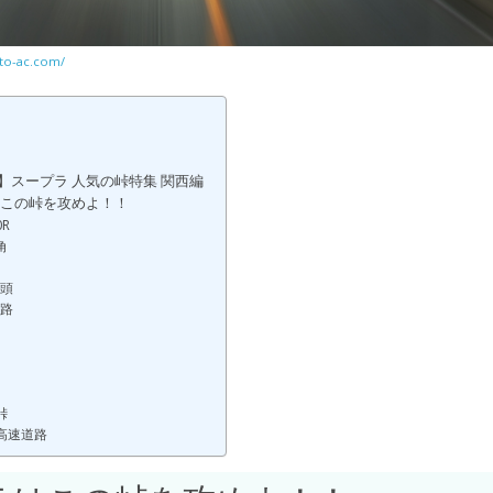
to-ac.com/
】スープラ 人気の峠特集 関西編
この峠を攻めよ！！
R
角
頭
路
峠
高速道路