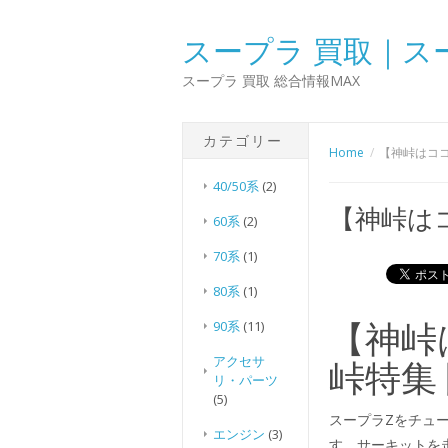
スープラ 買取｜ス
スープラ 買取 総合情報MAX
カテゴリー
Home
【神峠はココ
40/50系
(2)
【神峠は
60系
(2)
70系
(1)
80系
(1)
【神峠
90系
(11)
アクセサ
峠特集
リ・パーツ
(5)
スープラZをチュ
エンジン
(3)
す。サーキットを