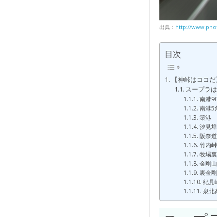
出典：
http://www.pho
目次
【神峠はココだ
スープラは
南港90
南港5
築港
汐見埠
阪奈道
竹内峠
牧場裏
金剛山
裏金剛
紀見
泉北