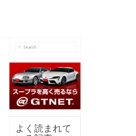
編
よく読まれて
ま
、